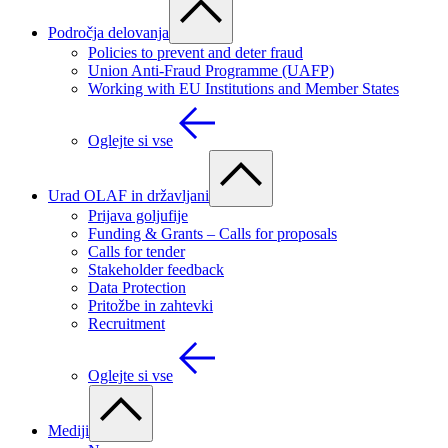
Področja delovanja
Policies to prevent and deter fraud
Union Anti-Fraud Programme (UAFP)
Working with EU Institutions and Member States
Oglejte si vse
Urad OLAF in državljani
Prijava goljufije
Funding & Grants – Calls for proposals
Calls for tender
Stakeholder feedback
Data Protection
Pritožbe in zahtevki
Recruitment
Oglejte si vse
Mediji