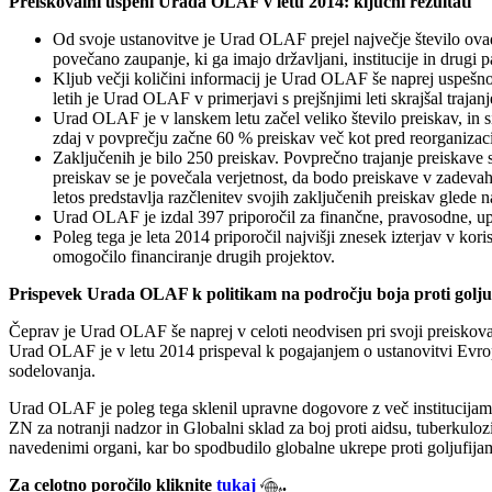
Preiskovalni uspehi Urada OLAF v letu 2014: ključni rezultati
Od svoje ustanovitve je Urad OLAF prejel največje število ovadb
povečano zaupanje, ki ga imajo državljani, institucije in drugi
Kljub večji količini informacij je Urad OLAF še naprej uspešno 
letih je Urad OLAF v primerjavi s prejšnjimi leti skrajšal traja
Urad OLAF je v lanskem letu začel veliko število preiskav, in s
zdaj v povprečju začne 60 % preiskav več kot pred reorganizaci
Zaključenih je bilo 250 preiskav. Povprečno trajanje preiskave s
preiskav se je povečala verjetnost, da bodo preiskave v zadevah
letos predstavlja razčlenitev svojih zaključenih preiskav glede na
Urad OLAF je izdal 397 priporočil za finančne, pravosodne, uprav
Poleg tega je leta 2014 priporočil najvišji znesek izterjav v ko
omogočilo financiranje drugih projektov.
Prispevek Urada OLAF k politikam na področju boja proti golju
Čeprav je Urad OLAF še naprej v celoti neodvisen pri svoji preiskova
Urad OLAF je v letu 2014 prispeval k pogajanjem o ustanovitvi Evrops
sodelovanja.
Urad OLAF je poleg tega sklenil upravne dogovore z več institucijam
ZN za notranji nadzor in Globalni sklad za boj proti aidsu, tuberkulo
navedenimi organi, kar bo spodbudilo globalne ukrepe proti goljufija
Za celotno poročilo kliknite
tukaj
.