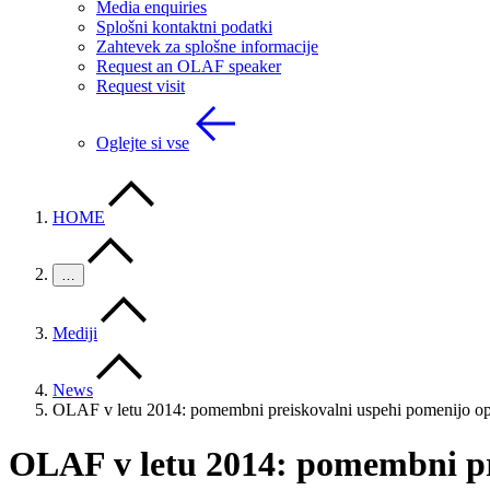
Media enquiries
Splošni kontaktni podatki
Zahtevek za splošne informacije
Request an OLAF speaker
Request visit
Oglejte si vse
HOME
…
Mediji
News
OLAF v letu 2014: pomembni preiskovalni uspehi pomenijo opr
OLAF v letu 2014: pomembni pre