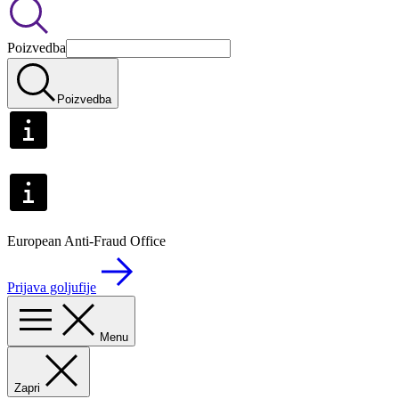
Poizvedba
Poizvedba
European Anti-Fraud Office
Prijava goljufije
Menu
Zapri