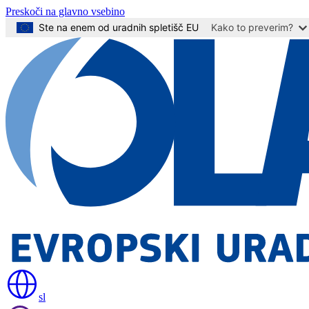
Preskoči na glavno vsebino
Ste na enem od uradnih spletišč EU
Kako to preverim?
sl