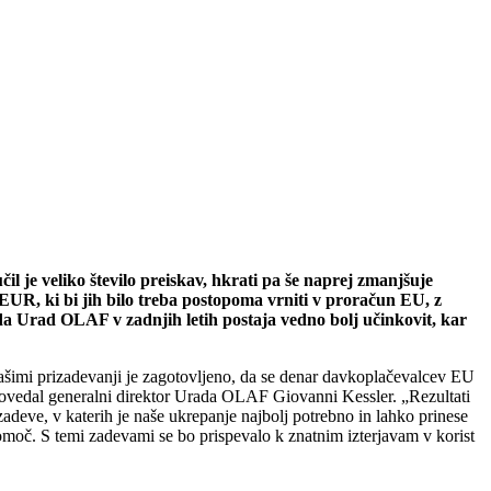
il je veliko število preiskav, hkrati pa še naprej zmanjšuje
v EUR, ki bi jih bilo treba postopoma vrniti v proračun EU, z
o, da Urad OLAF v zadnjih letih postaja vedno bolj učinkovit, kar
našimi prizadevanji je zagotovljeno, da se denar davkoplačevalcev EU
i povedal generalni direktor Urada OLAF Giovanni Kessler. „Rezultati
adeve, v katerih je naše ukrepanje najbolj potrebno in lahko prinese
 pomoč. S temi zadevami se bo prispevalo k znatnim izterjavam v korist