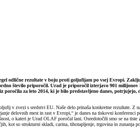
l odlične rezultate v boju proti goljufijam po vsej Evropi. Zaključ
kordno število priporočil. Urad je priporočil izterjavo 901 milijono
iz poročila za leto 2014, ki je bilo predstavljeno danes, potrjujej
ufij v zvezi s sredstvi EU. Naše delo prinaša konkretne rezultate. Z 
arjanje delovnih mest in rast v Evropi,“ je danes na tiskovni konferenc
ost, o kateri je Urad OLAF poročal lani. Osredotočili smo se na tiste z
jih, kot so strukturni skladi, carina, tihotapljenje, trgovina in zunanja