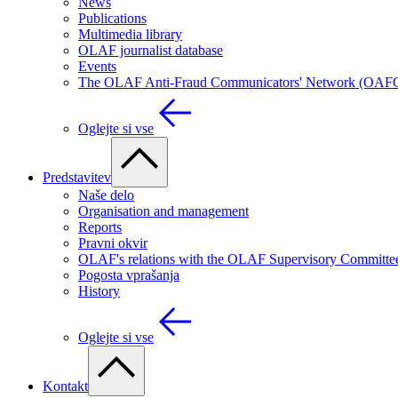
News
Publications
Multimedia library
OLAF journalist database
Events
The OLAF Anti-Fraud Communicators' Network (OAF
Oglejte si vse
Predstavitev
Naše delo
Organisation and management
Reports
Pravni okvir
OLAF's relations with the OLAF Supervisory Committe
Pogosta vprašanja
History
Oglejte si vse
Kontakt