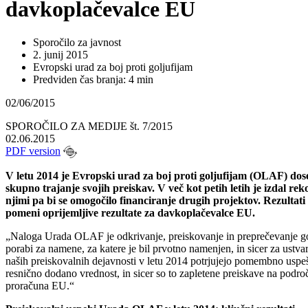
davkoplačevalce EU
Sporočilo za javnost
2. junij 2015
Evropski urad za boj proti goljufijam
Predviden čas branja: 4 min
02/06/2015
SPOROČILO ZA MEDIJE št. 7/2015
02.06.2015
PDF version
V letu 2014 je Evropski urad za boj proti goljufijam (OLAF) dosege
skupno trajanje svojih preiskav. V več kot petih letih je izdal re
njimi pa bi se omogočilo financiranje drugih projektov. Rezultati 
pomeni oprijemljive rezultate za davkoplačevalce EU.
„Naloga Urada OLAF je odkrivanje, preiskovanje in preprečevanje golj
porabi za namene, za katere je bil prvotno namenjen, in sicer za ustv
naših preiskovalnih dejavnosti v letu 2014 potrjujejo pomembno uspešn
resnično dodano vrednost, in sicer so to zapletene preiskave na področ
proračuna EU.“