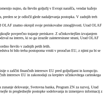
omenijo nujno, da število goljufij v Evropi narašča, vendar kažejo
, preden se je odločil glede nadaljevanja postopka. V zadnjih treh
e Urad OLAF znatno okrepil svoje preiskovalne zmogljivosti. Urad OLAF
najkrajše povprečno trajanje preiskave. Z učinkovitejšim izvajanjem
zval na interes, ki so ga izrazile zainteresirane strani, Urad OLAF
rdno število v zadnjih petih letih.
redstva bi bilo treba postopoma vrniti v proračun EU, z njimi pa bi se
je o zaščiti finančnih interesov EU pred goljufijami in korupcijo.
čnih interesov EU in zakonodaji za krepitev učinkovitega carinskega
 za zunanje delovanje, Svetovna banka, Program ZN za razvoj, Urad
vnejše in preglednejše postopke sodelovanja in izmenjavo informacij z