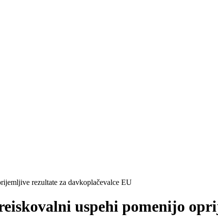
ijemljive rezultate za davkoplačevalce EU
iskovalni uspehi pomenijo oprij