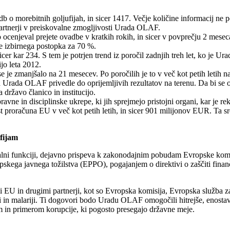
 o morebitnih goljufijah, in sicer 1417. Večje količine informacij ne p
 partnerji v preiskovalne zmogljivosti Urada OLAF.
ocenjeval prejete ovadbe v kratkih rokih, in sicer v povprečju 2 meseca
nje izbirnega postopka za 70 %.
icer kar 234. S tem je potrjen trend iz poročil zadnjih treh let, ko j
jo leta 2012.
e je zmanjšalo na 21 mesecev. Po poročilih je to v več kot petih letih 
 Urada OLAF privedle do oprijemljivih rezultatov na terenu. Da bi se od
 državo članico in institucijo.
ne in disciplinske ukrepe, ki jih sprejmejo pristojni organi, kar je reko
rist proračuna EU v več kot petih letih, in sicer 901 milijonov EUR. Ta s
fijam
lni funkciji, dejavno prispeva k zakonodajnim pobudam Evropske komisi
kega javnega tožilstva (EPPO), pogajanjem o direktivi o zaščiti finan
i EU in drugimi partnerji, kot so Evropska komisija, Evropska služba
zi in malariji. Ti dogovori bodo Uradu OLAF omogočili hitrejše, enosta
m in primerom korupcije, ki pogosto presegajo državne meje.