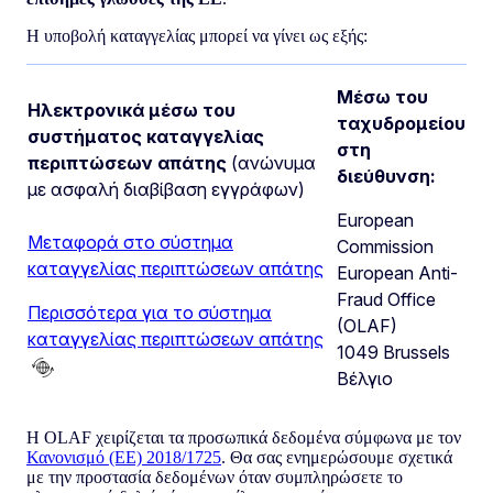
Η υποβολή καταγγελίας μπορεί να γίνει ως εξής:
Μέσω του
Ηλεκτρονικά μέσω του
ταχυδρομείου
συστήματος καταγγελίας
στη
περιπτώσεων απάτης
(ανώνυμα
διεύθυνση:
με ασφαλή διαβίβαση εγγράφων)
European
Μεταφορά στο σύστημα
Commission
καταγγελίας περιπτώσεων απάτης
European Anti-
Fraud Office
Περισσότερα για το σύστημα
(OLAF)
καταγγελίας περιπτώσεων απάτης
1049 Brussels
Βέλγιο
Η OLAF χειρίζεται τα προσωπικά δεδομένα σύμφωνα με τον
Κανονισμό (ΕE) 2018/1725
. Θα σας ενημερώσουμε σχετικά
με την προστασία δεδομένων όταν συμπληρώσετε το