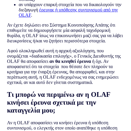
αν υπάρχουν επαρκή στοιχεία που να δικαιολογούν την
διεξαγωγή
έρευνας ή υπόθεσης συντονισμού από την
OLAF
.
Αν έχετε δηλώσει στο Σύστημα Κοινοποίησης Απάτης ότι
επιθυμείτε να δημιουργήσετε μία ασφαλή ταχυδρομική
θυρίδα, η OLAF ίσως να επικοινωνήσει μαζί σας για να λάβει
διευκρινίσεις ή/και να ζητήσει περισσότερα στοιχεία.
Αφού ολοκληρωθεί αυτή η αρχική αξιολόγηση, που
ονομάζεται «διαδικασία επιλογής», ο Γενικός Διευθυντής της
OLAF θα αποφασίσει
αν θα κινηθεί έρευνα
ή όχι. Αν
αποφασιστεί ότι τα στοιχεία που θέσατε δεν πληρούν τα
κριτήρια για την έναρξη έρευνας, θα απορριφθεί, και στην
περίπτωση αυτή, η OLAF ενδεχομένως να σας ενημερώσει
σχετικά, αν και αυτό δεν γίνεται συστηματικά.
Τι μπορώ να περιμένω αν η OLAF
κινήσει έρευνα σχετικά με την
καταγγελία μου;
Αν η OLAF αποφασίσει να κινήσει έρευνα ή υπόθεση
συντονισμού, ο ελεγκτής στον οποίο ανατέθηκε η υπόθεση