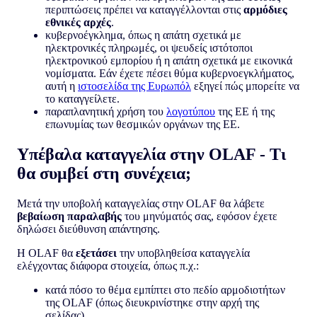
περιπτώσεις πρέπει να καταγγέλλονται στις
αρμόδιες
εθνικές αρχές
.
κυβερνοέγκλημα, όπως η απάτη σχετικά με
ηλεκτρονικές πληρωμές, οι ψευδείς ιστότοποι
ηλεκτρονικού εμπορίου ή η απάτη σχετικά με εικονικά
νομίσματα. Εάν έχετε πέσει θύμα κυβερνοεγκλήματος,
αυτή η
ιστοσελίδα της Ευρωπόλ
εξηγεί πώς μπορείτε να
το καταγγείλετε.
παραπλανητική χρήση του
λογοτύπου
της ΕΕ ή της
επωνυμίας των θεσμικών οργάνων της ΕΕ.
Υπέβαλα καταγγελία στην OLAF - Τι
θα συμβεί στη συνέχεια;
Μετά την υποβολή καταγγελίας στην OLAF θα λάβετε
βεβαίωση παραλαβής
του μηνύματός σας, εφόσον έχετε
δηλώσει διεύθυνση απάντησης.
Η OLAF θα
εξετάσει
την υποβληθείσα καταγγελία
ελέγχοντας διάφορα στοιχεία, όπως π.χ.:
κατά πόσο το θέμα εμπίπτει στο πεδίο αρμοδιοτήτων
της OLAF (όπως διευκρινίστηκε στην αρχή της
σελίδας)