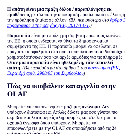
Η απάτη είναι μια πράξη δόλου / παραπλάνησης εκ
προθέσεως
με σκοπό την αποκόμιση προσωπικού οφέλους ή
την πρόκληση ζημίας σε άλλον.
(Βλ. περισσότερα στο
άρθρο 3
παράγραφος 2 της οδηγίας (ΕΕ) 2017/1371
.)
Παρατυπία
είναι μια πράξη μη συμβατή προς τους κανόνες
της ΕΕ, η οποία ενδέχεται να θίγει τα δημοσιονομικά
συμφέροντα της ΕΕ. Η παρατυπία μπορεί να οφείλεται σε
πραγματικά σφάλματα στα οποία υποπίπτουν τόσο δικαιούχοι
χρηματοδοτήσεων όσο και αρχές αρμόδιες για τις πληρωμές.
Όταν μια παρατυπία είναι ηθελημένη, τότε αποτελεί
απάτη
.
(Βλ. περισσότερα στο άρθρο 1 του
κανονισμού (ΕΚ,
Ευρατόμ) αριθ. 2988/95 του Συμβουλίου
)
Πώς να υποβάλετε καταγγελία στην
OLAF
Μπορείτε να επικοινωνήσετε μαζί μας
ανώνυμα
. Δεν
υπάρχουν διατυπώσεις. Απλώς δώστε μας όσο γίνεται πιο
ακριβείς και λεπτομερείς πληροφορίες και στείλτε μας τα
σχετικά έγγραφα όπου υπάρχουν. Μπορείτε να
επικοινωνήσετε με την OLAF σε οποιαδήποτε από τις
24
επίσημες γλώσσες της ΕΕ
.