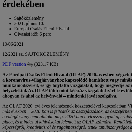
érdekében
Sajtóközlemény
2021. június 10.
Európai Csalás Elleni Hivatal
Olvasási idő: 6 perc
10/06/2021
12/2021 sz. SAJTÓKÖZLEMÉNY
PDF version
(323.17 KB)
Az Európai Csalás Elleni Hivatal (OLAF) 2020-as évben végzett 
a koronavírus-világjárványhoz kapcsolódó hamisított vagy minőség
munkamódszereit, és így folytatta vizsgálatait, hogy megvédje az u
helyzetektől. Az OLAF több mint kétszáz vizsgálatot zárt le és töb
ahogyan és ahol az helyénvaló – mindenki javát szolgálva.
Az OLAF 2020. évi éves jelentésének közzétételével kapcsolatban Vill
más években – 2020-ban is felfedték az összejátszások, az összeférhet
a világjárvány nem állította meg. 2020-ban a vírussal együtt új csal
piaca, és mindez új kihívásokat jelentett az OLAF számára. Rendkívü
képességről, kreativitásról és rugalmasságról tettek tanúbizonyságo