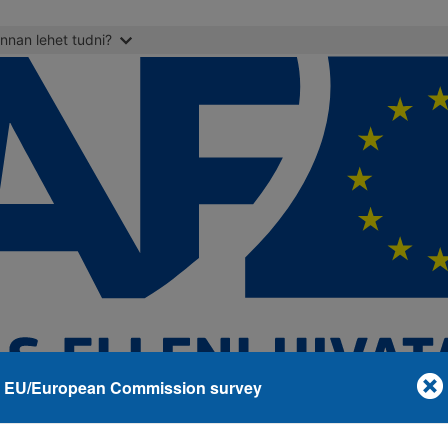
nnan lehet tudni?
EU/European Commission survey