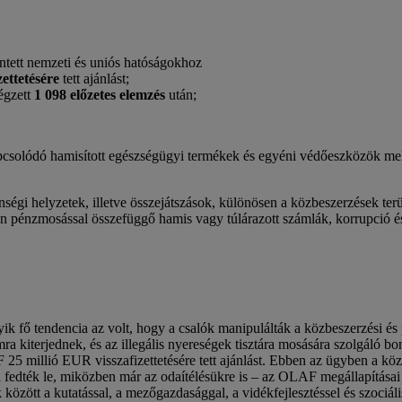
intett nemzeti és uniós hatóságokhoz
zettetésére
tett ajánlást;
égzett
1 098 előzetes elemzés
után;
kapcsolódó hamisított egészségügyi termékek és egyéni védőeszközök 
ségi helyzetek, illetve összejátszások, különösen a közbeszerzések ter
an pénzmosással összefüggő hamis vagy túlárazott számlák, korrupció é
k fő tendencia az volt, hogy a csalók manipulálták a közbeszerzési és 
a kiterjednek, és az illegális nyereségek tisztára mosására szolgáló 
5 millió EUR visszafizettetésére tett ajánlást. Ebben az ügyben a kö
ekkel fedték le, miközben már az odaítélésükre is – az OLAF megállapítás
ek között a kutatással, a mezőgazdasággal, a vidékfejlesztéssel és szoc