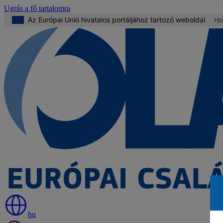
Ugrás a fő tartalomra
Az Európai Unió hivatalos portáljához tartozó weboldal
Ho
hu