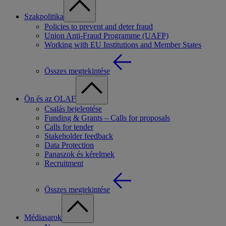
Szakpolitika
Policies to prevent and deter fraud
Union Anti-Fraud Programme (UAFP)
Working with EU Institutions and Member States
Összes megtekintése
Ön és az OLAF
Csalás bejelentése
Funding & Grants – Calls for proposals
Calls for tender
Stakeholder feedback
Data Protection
Panaszok és kérelmek
Recruitment
Összes megtekintése
Médiasarok