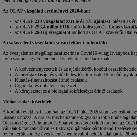
felett a világjárvány okozta kihívások ellenére.”
Az OLAF vizsgálati eredményei 2020-ban:
az OLAF
230 vizsgálatot zárt le
és
375 ajánlást
intézett az ér
az OLAF
293,4 millió EUR
uniós költségvetési forrás
visszafi
az OLAF
290 új vizsgálatot
indított az OLAF szakértői által v
A csalás elleni vizsgálatok során feltárt tendenciák:
Az éves jelentés megállapításai szerint a Covid19-világjárványhoz 
terén számos egyéb tendenciát is feltártak. Ide tartoznak:
A kedvezményezettek és az ajánlatkérők közötti összeférhetetlen
A mezőgazdasági és vidékfejlesztési forrásokat károsító, gyakr
Kutatás-finanszírozást érintő csalások
Cigaretta- és dohánycsempészet
A környezetet és a biológiai sokféleséget érintő csalások
Milliós csalási kísérletek
A korábbi évekhez hasonlóan az OLAF által 2020-ban azonosított egyi
jussanak hozzá. A csalási mechanizmusok gyakran több uniós tagállamr
Olaszországot, Belgiumot és Spanyolországot érintő ügyben az OLAF 2
vállalatok tranzakcióival és fiktív szolgáltatásokért történő fizetés
révén került sor. Az éves jelentésben további példák találhatók, több