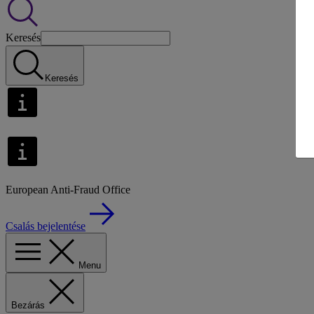
Keresés
Keresés
European Anti-Fraud Office
Csalás bejelentése
Menu
Bezárás