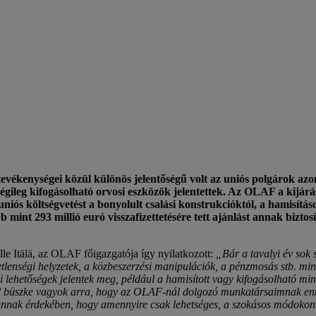
tevékenységei közül különös jelentőségű volt az uniós polgárok a
ileg kifogásolható orvosi eszközök jelentettek. Az OLAF a kijárás
niós költségvetést a bonyolult csalási konstrukcióktól, a hamisításo
b mint 293 millió euró visszafizettetésére tett ajánlást annak bizto
e Itälä, az OLAF főigazgatója így nyilatkozott:
„Bár a tavalyi év sok 
etlenségi helyzetek, a közbeszerzési manipulációk, a pénzmosás stb. min
ási lehetőségek jelentek meg, például a hamisított vagy kifogásolható m
l büszke vagyok arra, hogy az OLAF-nál dolgozó munkatársaimnak ennyir
t annak érdekében, hogy amennyire csak lehetséges, a szokásos módoko