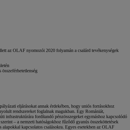
mellett az OLAF nyomozói 2020 folyamán a csalárd tevékenységek
ületén
s összeférhetetlenség
pályázati eljárásokat annak érdekében, hogy uniós forrásokhoz
bonyolult rendszereket foglalnak magukban. Egy Romániát,
zúti infrastruktúrára fordítandó pénzösszegeket egymáshoz kapcsolódó
ai szerint – a nemzeti hatóságokhoz fűződő gyanús összeköttetések
iális alapokkal kapcsolatos csalásokra. Egyes esetekben az OLAF