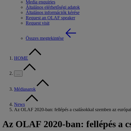
Media enquiries
Általános elérhetőségi adatok
Általános információk kérése
Request an OLAF speaker
Request visit
Összes megtekintése
HOME
…
Médiasarok
News
Az OLAF 2020-ban: fellépés a csalásokkal szemben az európa
Az OLAF 2020-ban: fellépés a c