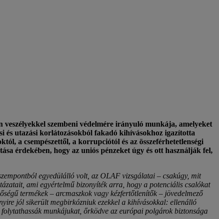
zon veszélyekkel szembeni védelmére irányuló munkája, amelyeket
i és utazási korlátozásokból fakadó kihívásokhoz igazította
któl, a csempészettől, a korrupciótól és az összeférhetetlenségi
sítása érdekében, hogy az uniós pénzeket úgy és ott használják fel,
szempontból egyedülálló volt, az OLAF vizsgálatai – csakúgy, mit
tázatait, ami egyértelmű bizonyíték arra, hogy a potenciális csalókat
inőségű termékek – arcmaszkok vagy kézfertőtlenítők – jövedelmező
e jól sikerült megbirkózniuk ezekkel a kihívásokkal: ellenálló
n folytathassák munkájukat, őrködve az európai polgárok biztonsága