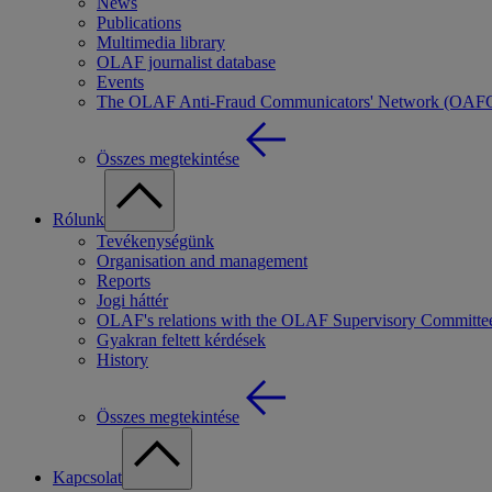
News
Publications
Multimedia library
OLAF journalist database
Events
The OLAF Anti-Fraud Communicators' Network (OAF
Összes megtekintése
Rólunk
Tevékenységünk
Organisation and management
Reports
Jogi háttér
OLAF's relations with the OLAF Supervisory Committe
Gyakran feltett kérdések
History
Összes megtekintése
Kapcsolat